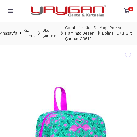
0
Coral High Kids Su Yeşili Pembe
Kız
Okul
Anasayfa
Flamingo Desenli İki Bölmeli Okul Sırt
Çocuk
Çantaları
Çantası 23612