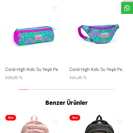
Coral High Kids Su Yeşili Pembe Flamingo Desenli Üç Bölmeli Kalem Çantası 22012
Coral High Kids Su Yeşili Pembe Flamingo Desenli Bel Çantası 22412
639,95
TL
524,95
TL
Benzer Ürünler
Yeni
Yeni