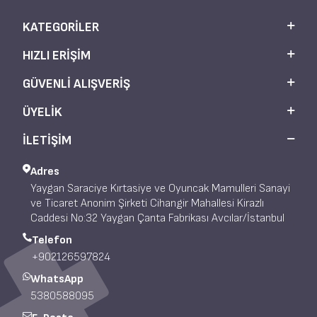
KATEGORILER
HIZLI ERIŞIM
GÜVENLI ALIŞVERIŞ
ÜYELIK
İLETİŞİM
Adres
Yaygan Saraciye Kırtasiye ve Oyuncak Mamulleri Sanayi
ve Ticaret Anonim Şirketi Cihangir Mahallesi Kirazlı
Caddesi No:32 Yaygan Çanta Fabrikası Avcılar/İstanbul
Telefon
+902126597824
WhatsApp
5380588095