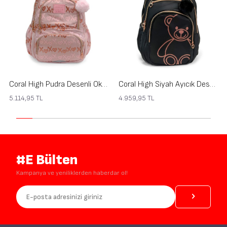
Coral High Pudra Desenli Okul Sırt Çantası 24466
Coral High Siyah Ayıcık Desenli Okul Sırt Çantası 24463
5.114,95
TL
4.959,95
TL
#E Bülten
Kampanya ve yeniliklerden haberdar ol!