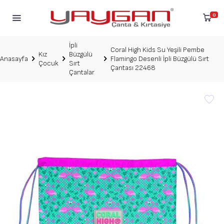
0
İpli
Coral High Kids Su Yeşili Pembe
Kız
Büzgülü
Anasayfa
Flamingo Desenli İpli Büzgülü Sırt
Çocuk
Sırt
Çantası 22468
Çantalar