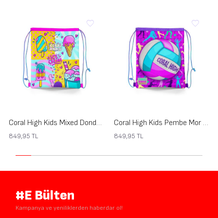
Coral High Kids Mixed Dondurma Desenli İpli Büzgülü Sırt Çantası 12652
Coral High Kids Pembe Mor Voleybol Desenli İpli Büzgülü Sırt Çantası 12649
849,95
TL
849,95
TL
#E Bülten
Kampanya ve yeniliklerden haberdar ol!