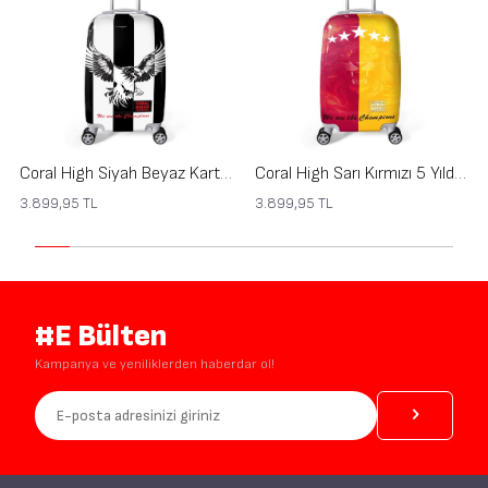
Coral High Siyah Beyaz Kartal Taraftar Desenli Kabin Boy Valiz (50cm) 16564
Coral High Sarı Kırmızı 5 Yıldız Aslan Taraftar Desenli Kabin Boy Valiz (50cm) 16563
3.899,95
TL
3.899,95
TL
#E Bülten
Kampanya ve yeniliklerden haberdar ol!