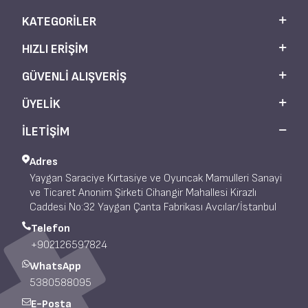
KATEGORILER
HIZLI ERIŞIM
GÜVENLI ALIŞVERIŞ
ÜYELIK
İLETİŞİM
Adres
Yaygan Saraciye Kırtasiye ve Oyuncak Mamulleri Sanayi
ve Ticaret Anonim Şirketi Cihangir Mahallesi Kirazlı
Caddesi No:32 Yaygan Çanta Fabrikası Avcılar/İstanbul
Telefon
+902126597824
WhatsApp
5380588095
E-Posta