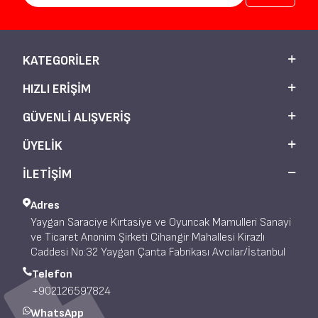
KATEGORILER
HIZLI ERIŞIM
GÜVENLI ALIŞVERIŞ
ÜYELIK
İLETİŞİM
Adres
Yaygan Saraciye Kırtasiye ve Oyuncak Mamulleri Sanayi
ve Ticaret Anonim Şirketi Cihangir Mahallesi Kirazlı
Caddesi No:32 Yaygan Çanta Fabrikası Avcılar/İstanbul
Telefon
+902126597824
WhatsApp