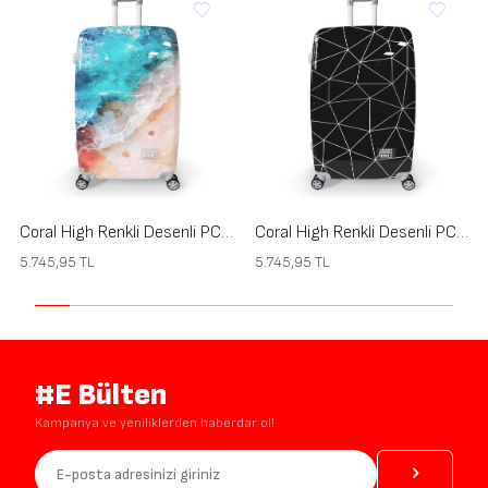
Coral High Renkli Desenli PC Büyük Boy Valiz (70cm) 16813
Coral High Renkli Desenli PC Büyük Boy Valiz (70cm) 16808
5.745,95
TL
5.745,95
TL
#E Bülten
Kampanya ve yeniliklerden haberdar ol!