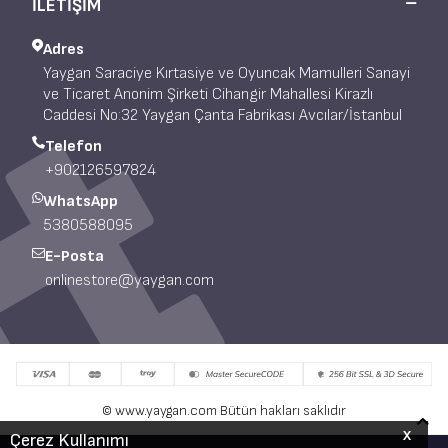
İLETİŞİM
Adres
Yaygan Saraciye Kırtasiye ve Oyuncak Mamulleri Sanayi
ve Ticaret Anonim Şirketi Cihangir Mahallesi Kirazlı
Caddesi No:32 Yaygan Çanta Fabrikası Avcılar/İstanbul
Telefon
+902126597824
WhatsApp
5380588095
E-Posta
onlinestore@yaygan.com
© www.yaygan.com Bütün hakları saklıdır
X
Çerez Kullanımı