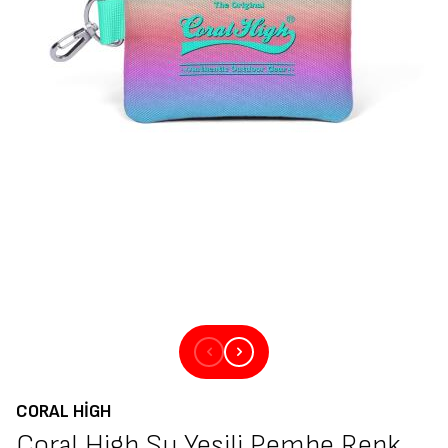
CORAL HIGH
Coral High Su Yeşili Pembe Renk