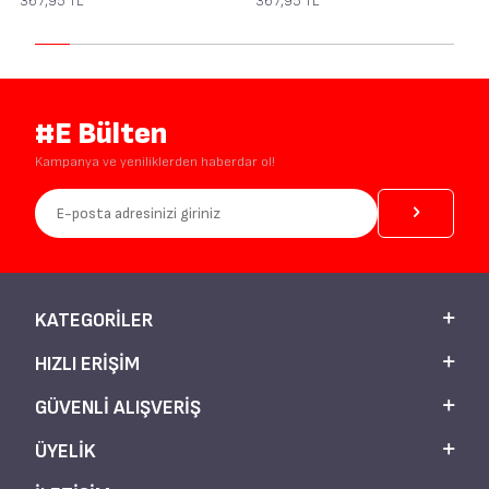
367,95
TL
367,95
TL
#E Bülten
Kampanya ve yeniliklerden haberdar ol!
KATEGORILER
HIZLI ERIŞIM
GÜVENLI ALIŞVERIŞ
ÜYELIK