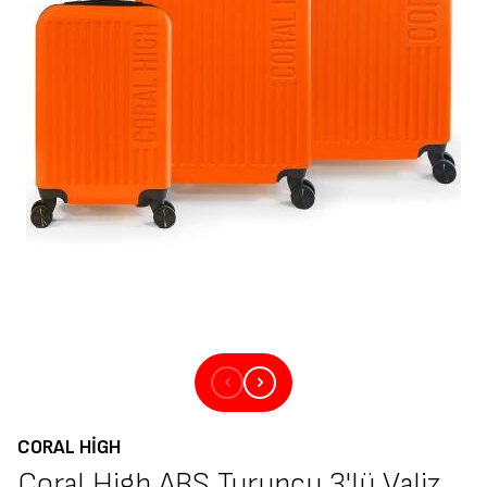
CORAL HIGH
Coral High ABS Turuncu 3'lü Valiz