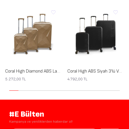
Coral High Diamond ABS Latte 3'lü Valiz Seti 16630
Coral High ABS Siyah 3'lü Valiz Seti 16400
5.272,00
TL
4.792,00
TL
#E Bülten
Kampanya ve yeniliklerden haberdar ol!