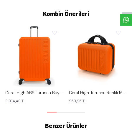
Kombin Önerileri
Coral High ABS Turuncu Büyük Boy Valiz 16523
Coral High Turuncu Renkli Makyaj Çanta 16524
2.014,40
TL
959,95
TL
Benzer Ürünler