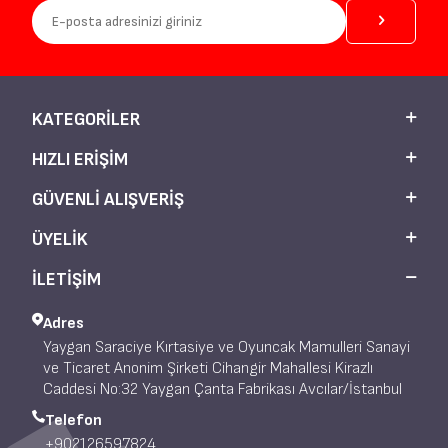
KATEGORILER
HIZLI ERIŞIM
GÜVENLI ALIŞVERIŞ
ÜYELIK
İLETİŞİM
Adres
Yaygan Saraciye Kırtasiye ve Oyuncak Mamulleri Sanayi
ve Ticaret Anonim Şirketi Cihangir Mahallesi Kirazlı
Caddesi No:32 Yaygan Çanta Fabrikası Avcılar/İstanbul
Telefon
+902126597824