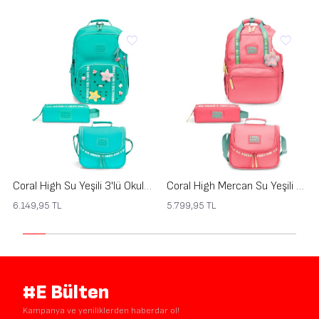
Coral High Su Yeşili 3'lü Okul Çanta Seti SET0124406
Coral High Mercan Su Yeşili 3'lü Okul Çanta Seti SET0124403
6.149,95
TL
5.799,95
TL
#E Bülten
Kampanya ve yeniliklerden haberdar ol!