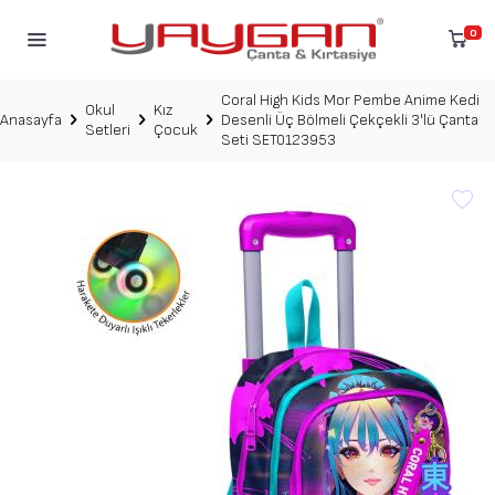
0
Coral High Kids Mor Pembe Anime Kedi
Okul
Kız
Anasayfa
Desenli Üç Bölmeli Çekçekli 3'lü Çanta
Setleri
Çocuk
Seti SET0123953