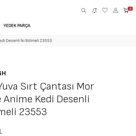
0
YEDEK PARÇA
di Desenli İki Bölmeli 23553
GH
Yuva Sırt Çantası Mor
 Anime Kedi Desenli
lmeli 23553
L