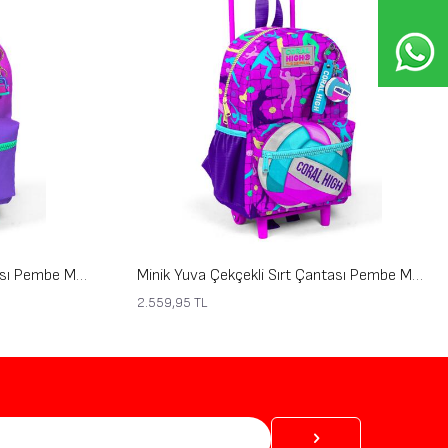
Minik Yuva Çekçekli Sırt Çantası Pembe Mor Renk Geçişli İki Bölmeli 24062
Minik Yuva Çekçekli Sırt Çantası Pembe Mor Voleybol Desenli İki Bölmeli 24061
2.559,95
TL