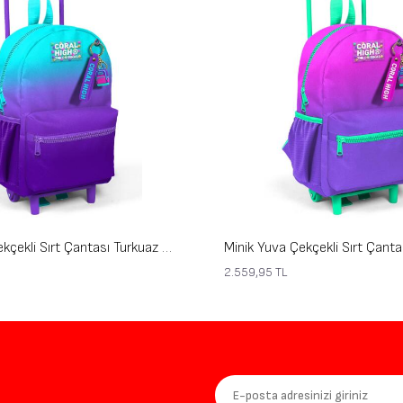
Minik Yuva Çekçekli Sırt Çantası Turkuaz Mor Renk Geçişli İki Bölmeli 24063
2.559,95
TL