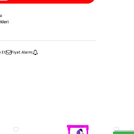
sı
leri
e Et
Fiyat Alarmı