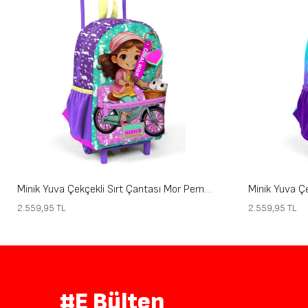
Minik Yuva Çekçekli Sırt Çantası Mor Pembe Bisikletli Kız Desenli İki Bölmeli 24069
2.559,95
TL
2.559,95
TL
#E Bülten