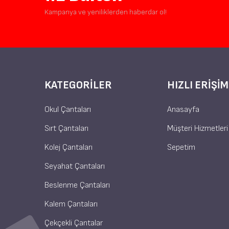
Kampanya ve yeniliklerden haberdar ol!
KATEGORILER
HIZLI ERIŞIM
Okul Çantaları
Anasayfa
Sırt Çantaları
Müşteri Hizmetleri
Kolej Çantaları
Sepetim
Seyahat Çantaları
Beslenme Çantaları
Kalem Çantaları
Çekçekli Çantalar