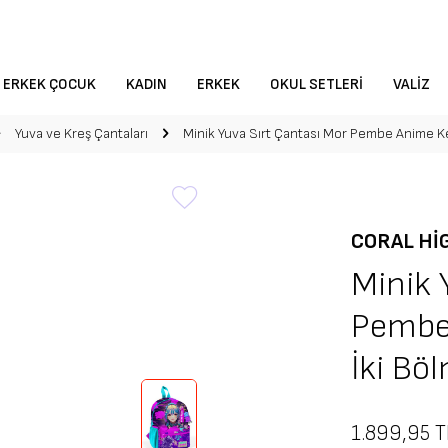
ERKEK ÇOCUK
KADIN
ERKEK
OKUL SETLERI
VALIZ
Yuva ve Kreş Çantaları
Minik Yuva Sırt Çantası Mor Pembe Anime Ke
CORAL HI
Minik 
Pembe
İki Bö
1.899,95
T