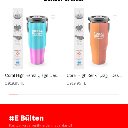
Coral High Renkli Çizgili Desenli Pipetli ve Direkt İçim Çelik Termos 900 ml 38747
Coral High Renkli Çizgili Desenli Pipetli ve Direkt İçim Çelik Termos 900 ml 38746
1.919,95
TL
1.919,95
TL
#E Bülten
Kampanya ve yeniliklerden haberdar ol!