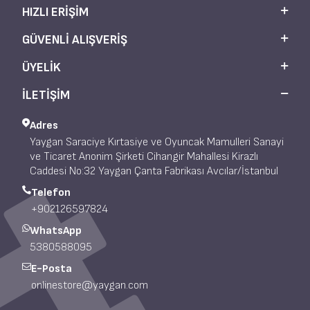
HIZLI ERIŞIM
GÜVENLI ALIŞVERIŞ
ÜYELIK
İLETİŞİM
Adres
Yaygan Saraciye Kırtasiye ve Oyuncak Mamulleri Sanayi
ve Ticaret Anonim Şirketi Cihangir Mahallesi Kirazlı
Caddesi No:32 Yaygan Çanta Fabrikası Avcılar/İstanbul
Telefon
+902126597824
WhatsApp
5380588095
E-Posta
onlinestore@yaygan.com