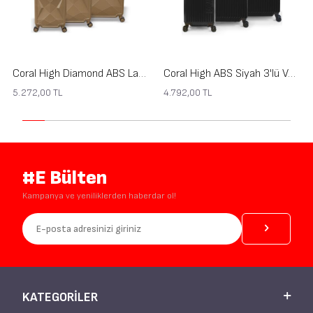
Coral High Diamond ABS Latte 3'lü Valiz Seti 16630
Coral High ABS Siyah 3'lü Valiz Seti 16400
5.272,00
TL
4.792,00
TL
#E Bülten
Kampanya ve yeniliklerden haberdar ol!
KATEGORILER