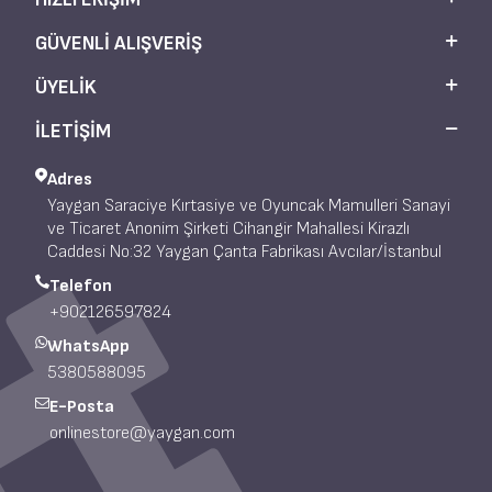
GÜVENLI ALIŞVERIŞ
ÜYELIK
İLETİŞİM
Adres
Yaygan Saraciye Kırtasiye ve Oyuncak Mamulleri Sanayi
ve Ticaret Anonim Şirketi Cihangir Mahallesi Kirazlı
Caddesi No:32 Yaygan Çanta Fabrikası Avcılar/İstanbul
Telefon
+902126597824
WhatsApp
5380588095
E-Posta
onlinestore@yaygan.com