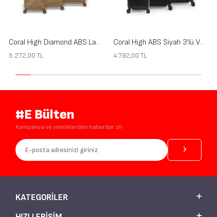
Coral High Diamond ABS Latte 3'lü Valiz Seti 16630
Coral High ABS Siyah 3'lü Valiz Seti 16400
5.272,00
TL
4.792,00
TL
#E Bülten
Kampanya ve yeniliklerden haberdar ol!
KATEGORILER
HIZLI ERIŞIM